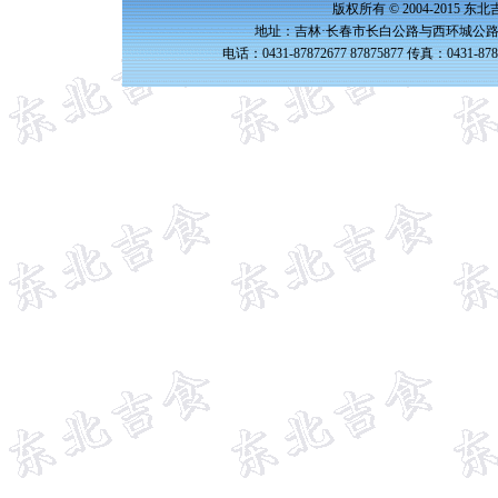
版权所有 © 2004-2015 
地址：吉林·长春市长白公路与西环城公路交
电话：0431-87872677 87875877 传真：0431-87