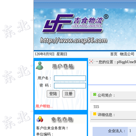
126年8月9日
星期日
首页
|
物流公司
您的位置：pHqghUme
用户名：
密 码：
公司简介：
用户帮助...
555
详细信息：
客户往来业务查询！
企业法人：
1
单位编码：