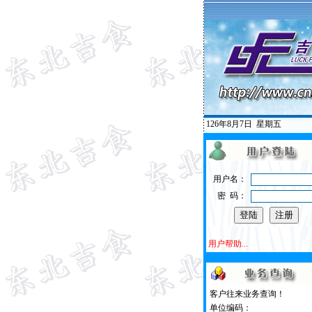
126年8月7日
星期五
用户名：
密 码：
用户帮助...
客户往来业务查询！
单位编码：