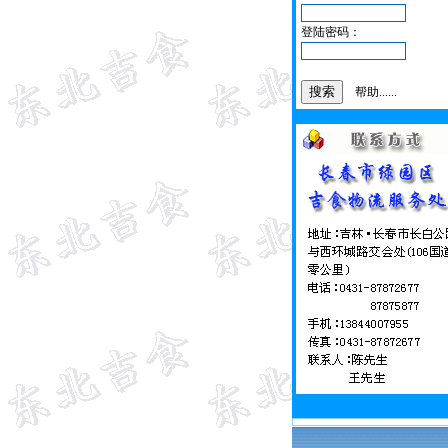
登陆密码：
帮助......