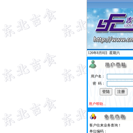
126年8月8日
星期六
用户名：
密 码：
用户帮助...
客户往来业务查询！
单位编码：