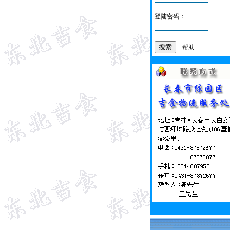
登陆密码：
帮助......