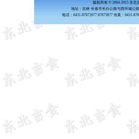
版权所有 © 2004-2015 
地址：吉林·长春市长白公路与西环城公路交
电话：0431-87872677 87875877 传真：0431-87