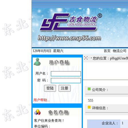
126年8月8日
星期六
首页
|
物流公司
您的位置：pHqghUme
用户名：
密 码：
公司简介：
用户帮助...
555
详细信息：
客户往来业务查询！
企业法人：
1
单位编码：