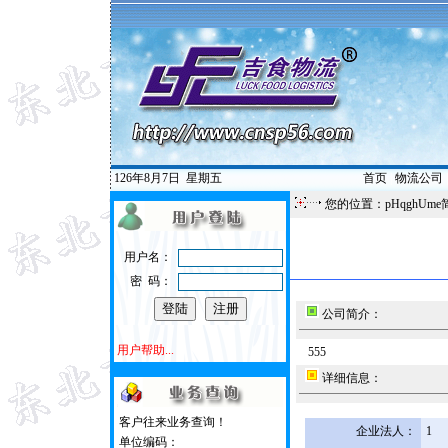
126年8月7日
星期五
首页
|
物流公司
您的位置：pHqghUme
用户名：
密 码：
公司简介：
用户帮助...
555
详细信息：
客户往来业务查询！
企业法人：
1
单位编码：