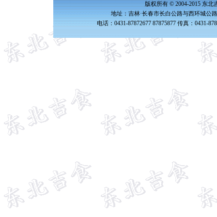
版权所有 © 2004-2015 
地址：吉林·长春市长白公路与西环城公路交
电话：0431-87872677 87875877 传真：0431-87