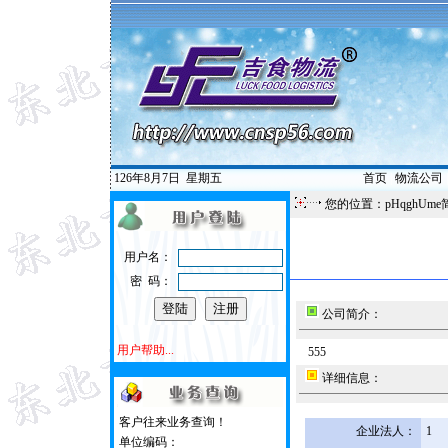
126年8月7日
星期五
首页
|
物流公司
您的位置：pHqghUme
用户名：
密 码：
公司简介：
用户帮助...
555
详细信息：
客户往来业务查询！
企业法人：
1
单位编码：