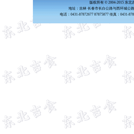
版权所有 © 2004-2015 
地址：吉林·长春市长白公路与西环城公路交
电话：0431-87872677 87875877 传真：0431-87