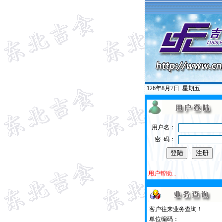
126年8月7日
星期五
用户名：
密 码：
用户帮助...
客户往来业务查询！
单位编码：