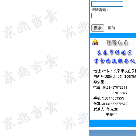
登陆密码：
帮助......