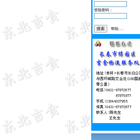
登陆密码：
帮助......