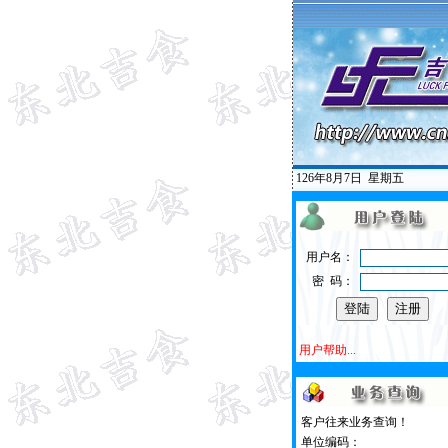
126年8月7日
星期五
用户名：
密 码：
用户帮助...
客户往来业务查询！
单位编码：