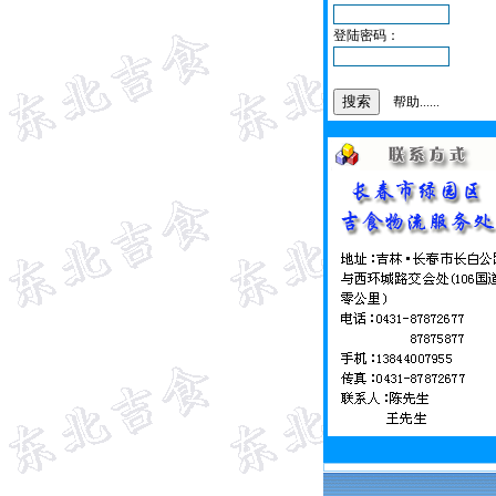
登陆密码：
帮助......