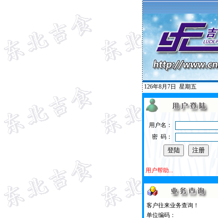
126年8月7日
星期五
用户名：
密 码：
用户帮助...
客户往来业务查询！
单位编码：