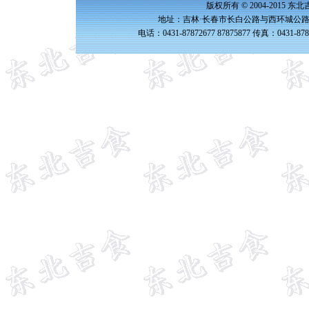
版权所有 © 2004-2015 
地址：吉林·长春市长白公路与西环城公路交
电话：0431-87872677 87875877 传真：0431-87