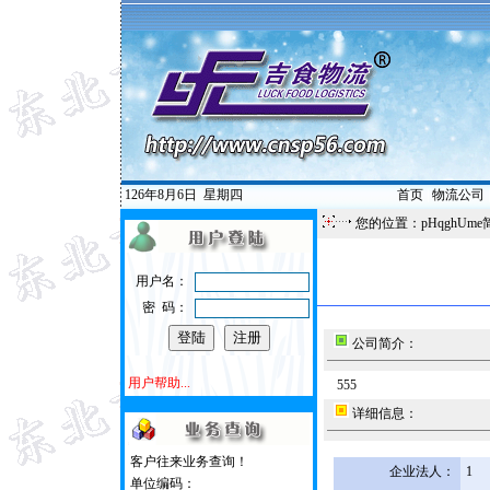
126年8月6日
星期四
首页
|
物流公司
您的位置：pHqghUme
用户名：
密 码：
公司简介：
用户帮助...
555
详细信息：
客户往来业务查询！
企业法人：
1
单位编码：