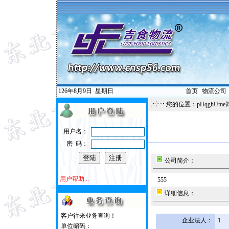
126年8月9日
星期日
首页
|
物流公司
您的位置：pHqghUme
用户名：
密 码：
公司简介：
用户帮助...
555
详细信息：
客户往来业务查询！
企业法人：
1
单位编码：