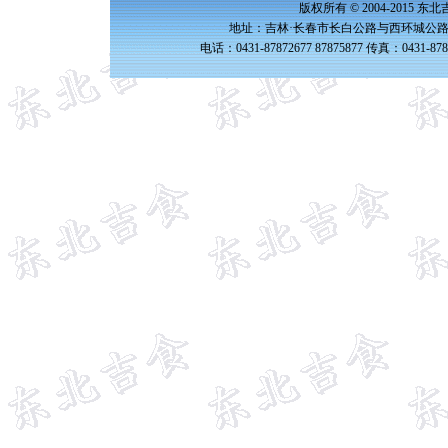
版权所有 © 2004-2015 
地址：吉林·长春市长白公路与西环城公路交
电话：0431-87872677 87875877 传真：0431-87