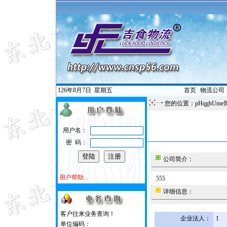
126年8月7日
星期五
首页
|
物流公司
您的位置：pHqghUme
用户名：
密 码：
公司简介：
用户帮助...
555
详细信息：
客户往来业务查询！
企业法人：
1
单位编码：