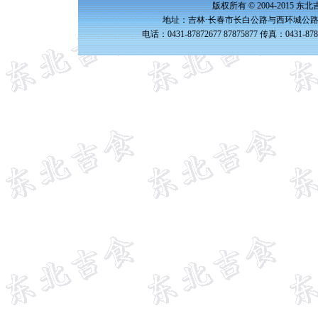
版权所有 © 2004-2015 
地址：吉林·长春市长白公路与西环城公路交
电话：0431-87872677 87875877 传真：0431-87