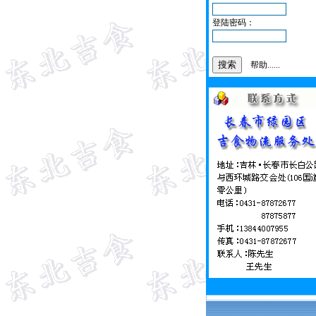
登陆密码：
帮助......