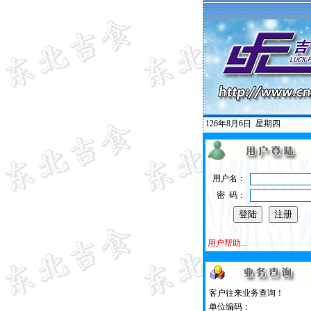
126年8月6日
星期四
用户名：
密 码：
用户帮助...
客户往来业务查询！
单位编码：