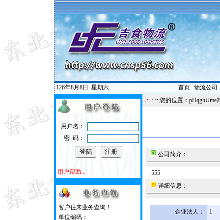
126年8月8日
星期六
首页
|
物流公司
您的位置：pHqghUme
用户名：
密 码：
公司简介：
用户帮助...
555
详细信息：
客户往来业务查询！
企业法人：
1
单位编码：