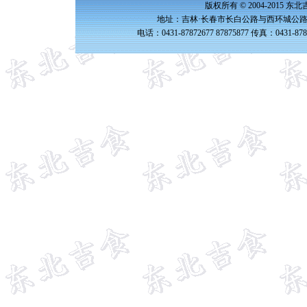
版权所有 © 2004-2015 
地址：吉林·长春市长白公路与西环城公路交
电话：0431-87872677 87875877 传真：0431-87