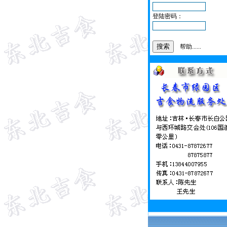
登陆密码：
帮助......