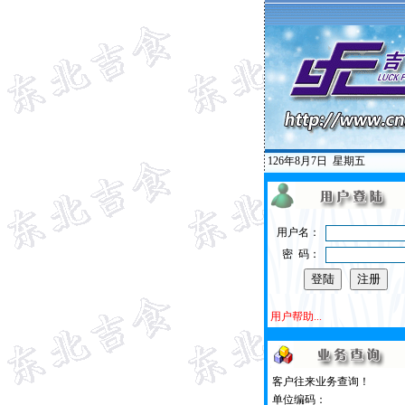
126年8月7日
星期五
用户名：
密 码：
用户帮助...
客户往来业务查询！
单位编码：