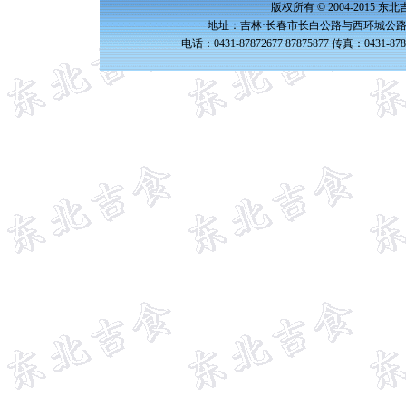
版权所有 © 2004-2015 
地址：吉林·长春市长白公路与西环城公路交
电话：0431-87872677 87875877 传真：0431-87