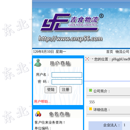
126年8月10日
星期一
首页
|
物流公司
您的位置：pHqghUme
用户名：
密 码：
公司简介：
用户帮助...
555
详细信息：
客户往来业务查询！
企业法人：
1
单位编码：