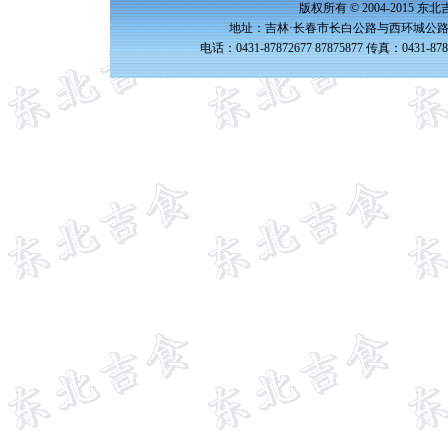
版权所有 © 2004-2015 
地址：吉林·长春市长白公路与西环城公路交
电话：0431-87872677 87875877 传真：0431-87