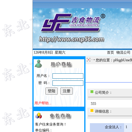
126年8月8日
星期六
首页
|
物流公司
您的位置：pHqghUme
用户名：
密 码：
公司简介：
用户帮助...
555
详细信息：
客户往来业务查询！
企业法人：
1
单位编码：