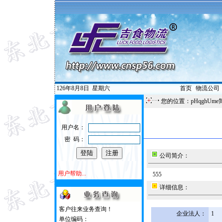
126年8月8日
星期六
首页
|
物流公司
您的位置：pHqghUme
用户名：
密 码：
公司简介：
用户帮助...
555
详细信息：
客户往来业务查询！
企业法人：
1
单位编码：