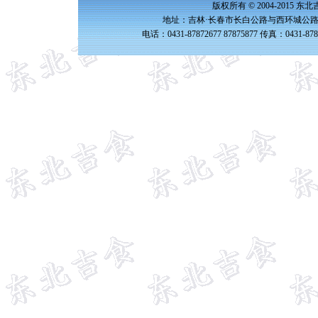
版权所有 © 2004-2015 
地址：吉林·长春市长白公路与西环城公路交
电话：0431-87872677 87875877 传真：0431-87