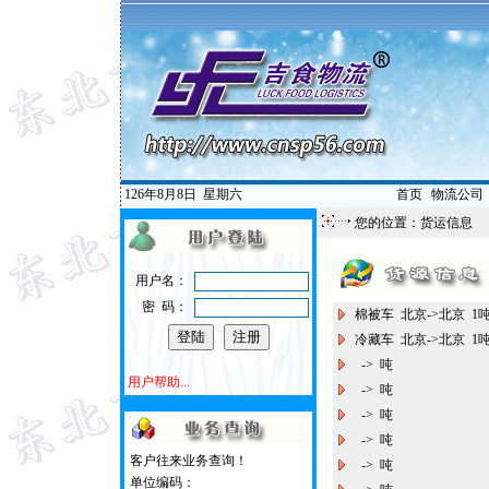
126年8月8日
星期六
首页
|
物流公司
您的位置：
货运信息
用户名：
密 码：
棉被车 北京->北京 
冷藏车 北京->北京 
-> 吨
用户帮助...
-> 吨
-> 吨
-> 吨
客户往来业务查询！
-> 吨
单位编码：