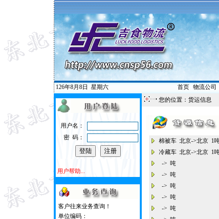
126年8月8日
星期六
首页
|
物流公司
您的位置：
货运信息
用户名：
密 码：
棉被车 北京->北京 
冷藏车 北京->北京 
-> 吨
用户帮助...
-> 吨
-> 吨
-> 吨
客户往来业务查询！
-> 吨
单位编码：