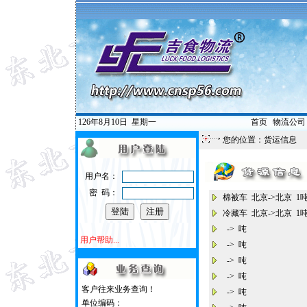
126年8月10日
星期一
首页
|
物流公司
您的位置：
货运信息
用户名：
密 码：
棉被车 北京->北京 
冷藏车 北京->北京 
-> 吨
用户帮助...
-> 吨
-> 吨
-> 吨
客户往来业务查询！
-> 吨
单位编码：