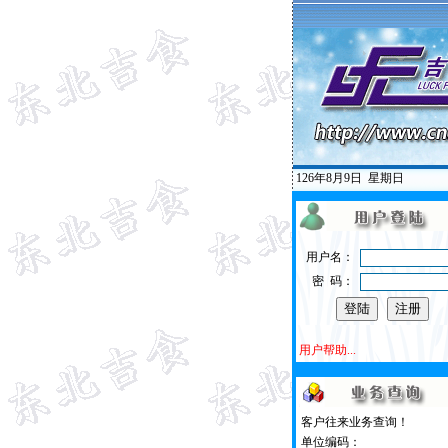
126年8月9日
星期日
用户名：
密 码：
用户帮助...
客户往来业务查询！
单位编码：