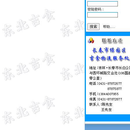
登陆密码：
帮助......