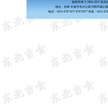
版权所有 © 2004-2015 
地址：吉林·长春市长白公路与西环城公路交
电话：0431-87872677 87875877 传真：0431-87