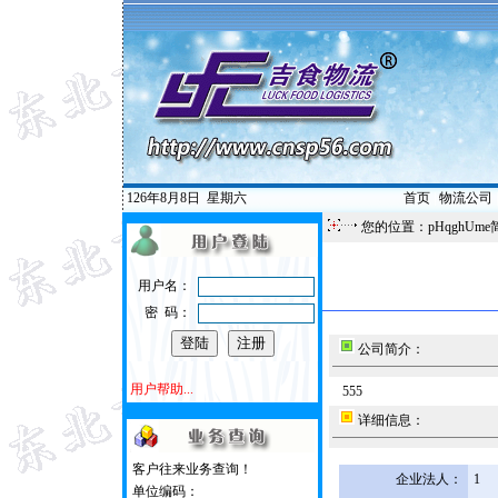
126年8月8日
星期六
首页
|
物流公司
您的位置：pHqghUme
用户名：
密 码：
公司简介：
用户帮助...
555
详细信息：
客户往来业务查询！
企业法人：
1
单位编码：