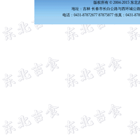
版权所有 © 2004-2015 
地址：吉林·长春市长白公路与西环城公路交
电话：0431-87872677 87875877 传真：0431-87