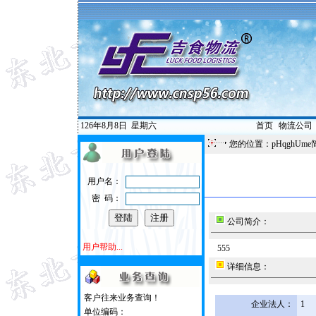
126年8月8日
星期六
首页
|
物流公司
您的位置：pHqghUme
用户名：
密 码：
公司简介：
用户帮助...
555
详细信息：
客户往来业务查询！
企业法人：
1
单位编码：