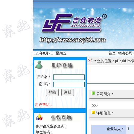
126年8月7日
星期五
首页
|
物流公司
您的位置：pHqghUme
用户名：
密 码：
公司简介：
用户帮助...
555
详细信息：
客户往来业务查询！
企业法人：
1
单位编码：