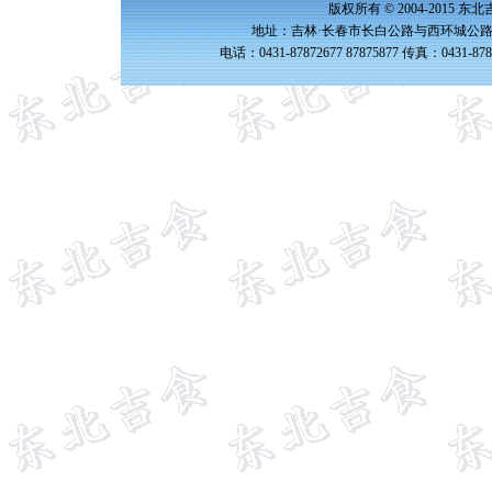
版权所有 © 2004-2015 
地址：吉林·长春市长白公路与西环城公路交
电话：0431-87872677 87875877 传真：0431-87