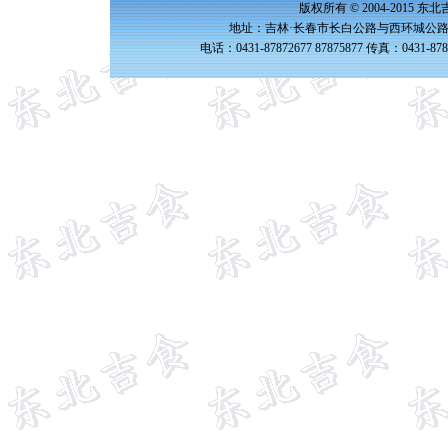
版权所有 © 2004-2015 
地址：吉林·长春市长白公路与西环城公路交
电话：0431-87872677 87875877 传真：0431-87