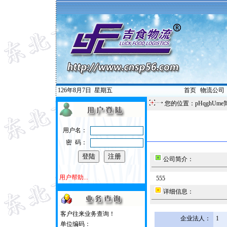
126年8月7日
星期五
首页
|
物流公司
您的位置：pHqghUme
用户名：
密 码：
公司简介：
用户帮助...
555
详细信息：
客户往来业务查询！
企业法人：
1
单位编码：