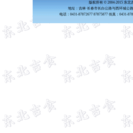
版权所有 © 2004-2015 
地址：吉林·长春市长白公路与西环城公路交
电话：0431-87872677 87875877 传真：0431-87