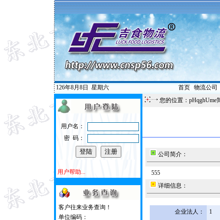
126年8月8日
星期六
首页
|
物流公司
您的位置：pHqghUme
用户名：
密 码：
公司简介：
用户帮助...
555
详细信息：
客户往来业务查询！
企业法人：
1
单位编码：