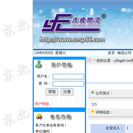
126年8月8日
星期六
首页
|
物流公司
您的位置：pHqghUme
用户名：
密 码：
公司简介：
用户帮助...
555
详细信息：
客户往来业务查询！
企业法人：
1
单位编码：