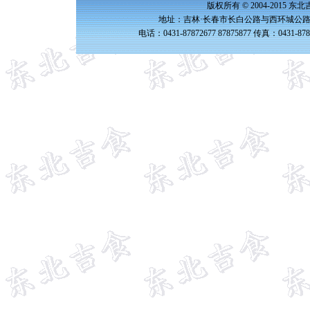
版权所有 © 2004-2015 
地址：吉林·长春市长白公路与西环城公路交
电话：0431-87872677 87875877 传真：0431-87