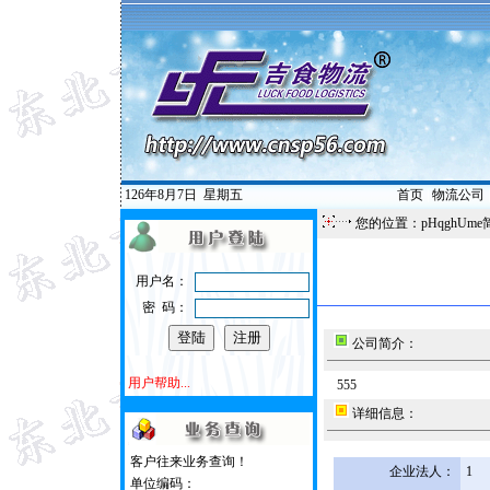
126年8月7日
星期五
首页
|
物流公司
您的位置：pHqghUme
用户名：
密 码：
公司简介：
用户帮助...
555
详细信息：
客户往来业务查询！
企业法人：
1
单位编码：