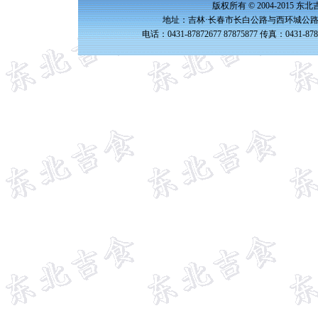
版权所有 © 2004-2015 
地址：吉林·长春市长白公路与西环城公路交
电话：0431-87872677 87875877 传真：0431-87