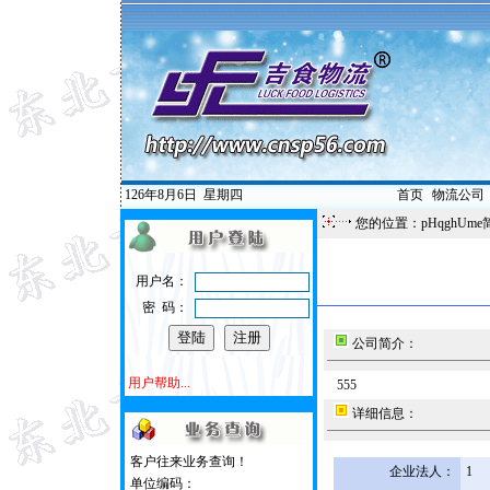
126年8月6日
星期四
首页
|
物流公司
您的位置：pHqghUme
用户名：
密 码：
公司简介：
用户帮助...
555
详细信息：
客户往来业务查询！
企业法人：
1
单位编码：