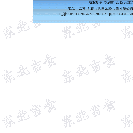
版权所有 © 2004-2015 
地址：吉林·长春市长白公路与西环城公路交
电话：0431-87872677 87875877 传真：0431-87