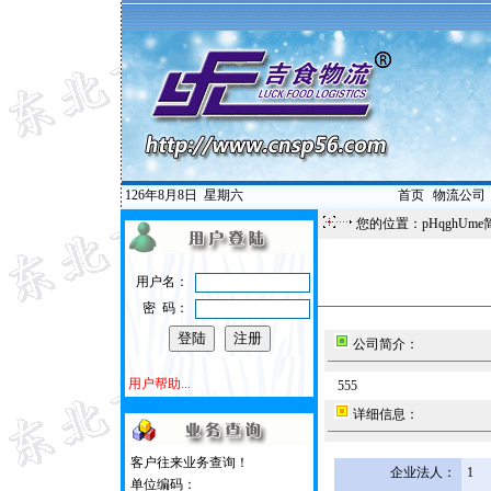
126年8月8日
星期六
首页
|
物流公司
您的位置：pHqghUme
用户名：
密 码：
公司简介：
用户帮助...
555
详细信息：
客户往来业务查询！
企业法人：
1
单位编码：