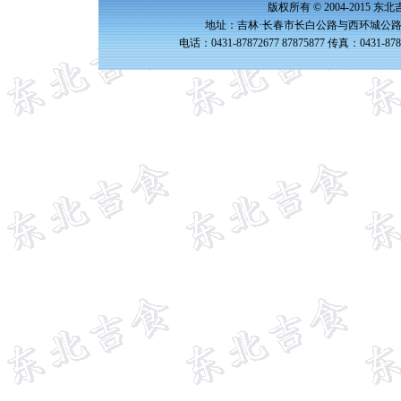
版权所有 © 2004-2015 
地址：吉林·长春市长白公路与西环城公路交
电话：0431-87872677 87875877 传真：0431-87