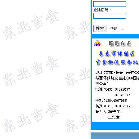
登陆密码：
帮助......