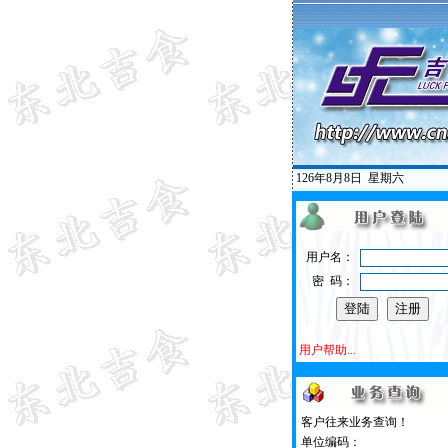
126年8月8日
星期六
用户名：
密 码：
用户帮助...
客户往来业务查询！
单位编码：