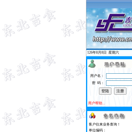
126年8月8日
星期六
用户名：
密 码：
用户帮助...
客户往来业务查询！
单位编码：