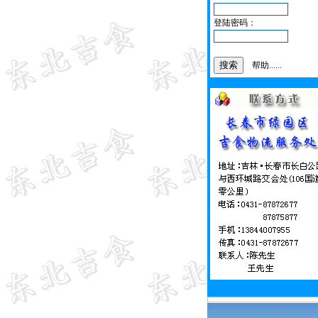
登陆密码：
帮助......