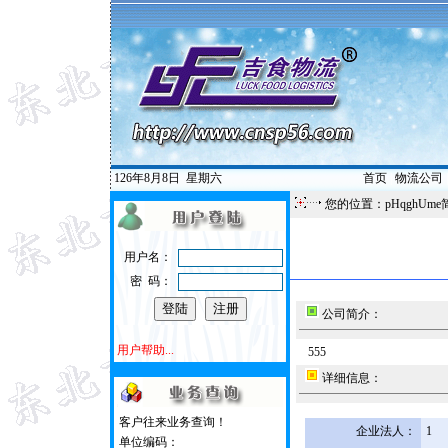
126年8月8日
星期六
首页
|
物流公司
您的位置：pHqghUme
用户名：
密 码：
公司简介：
用户帮助...
555
详细信息：
客户往来业务查询！
企业法人：
1
单位编码：