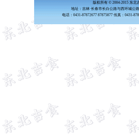
版权所有 © 2004-2015 
地址：吉林·长春市长白公路与西环城公路交
电话：0431-87872677 87875877 传真：0431-87