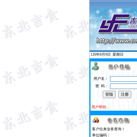
126年8月9日
星期日
用户名：
密 码：
用户帮助...
客户往来业务查询！
单位编码：