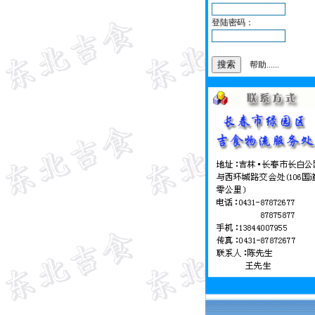
登陆密码：
帮助......