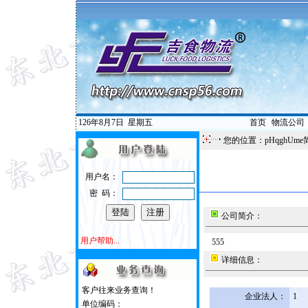
126年8月7日
星期五
首页
|
物流公司
您的位置：pHqghUme
用户名：
密 码：
公司简介：
用户帮助...
555
详细信息：
客户往来业务查询！
企业法人：
1
单位编码：