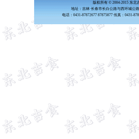
版权所有 © 2004-2015 
地址：吉林·长春市长白公路与西环城公路交
电话：0431-87872677 87875877 传真：0431-87