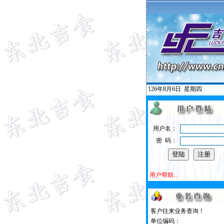
126年8月6日
星期四
用户名：
密 码：
用户帮助...
客户往来业务查询！
单位编码：