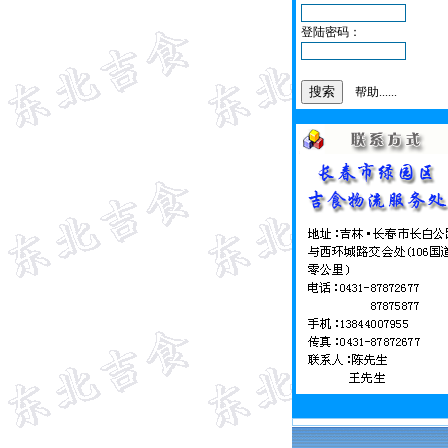
登陆密码：
帮助......