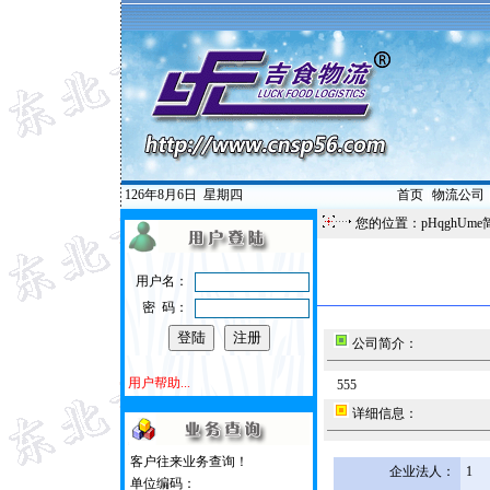
126年8月6日
星期四
首页
|
物流公司
您的位置：pHqghUme
用户名：
密 码：
公司简介：
用户帮助...
555
详细信息：
客户往来业务查询！
企业法人：
1
单位编码：