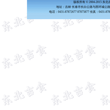
版权所有 © 2004-2015 
地址：吉林·长春市长白公路与西环城公路交
电话：0431-87872677 87875877 传真：0431-87