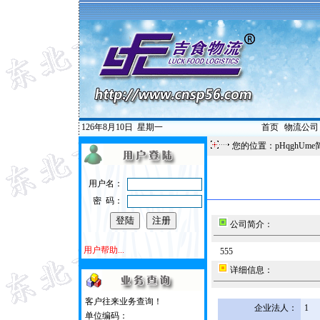
126年8月10日
星期一
首页
|
物流公司
您的位置：pHqghUme
用户名：
密 码：
公司简介：
用户帮助...
555
详细信息：
客户往来业务查询！
企业法人：
1
单位编码：