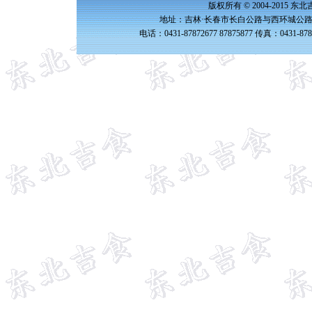
版权所有 © 2004-2015 
地址：吉林·长春市长白公路与西环城公路交
电话：0431-87872677 87875877 传真：0431-87