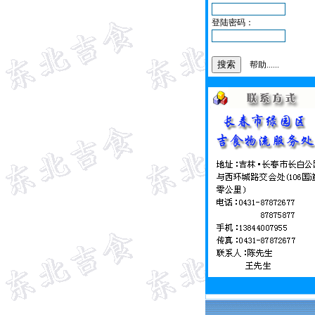
登陆密码：
帮助......