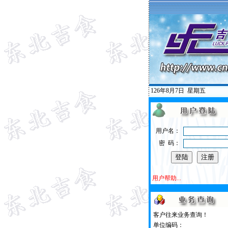
126年8月7日
星期五
用户名：
密 码：
用户帮助...
客户往来业务查询！
单位编码：