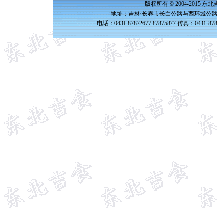
版权所有 © 2004-2015 
地址：吉林·长春市长白公路与西环城公路交
电话：0431-87872677 87875877 传真：0431-87