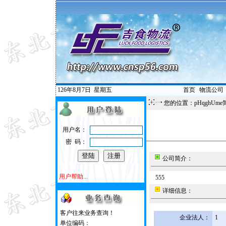
126年8月7日
星期五
首页
|
物流公司
您的位置：pHqghUme
用户名：
密 码：
公司简介：
用户帮助...
555
详细信息：
客户往来业务查询！
企业法人：
1
单位编码：