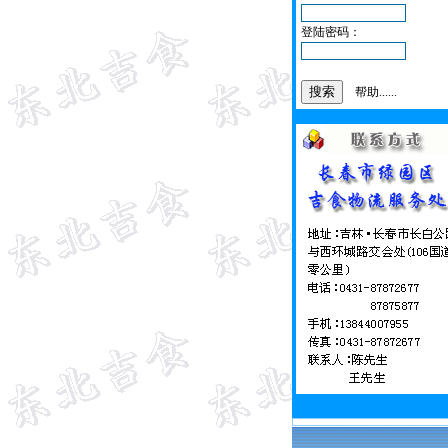
登陆密码：
帮助......