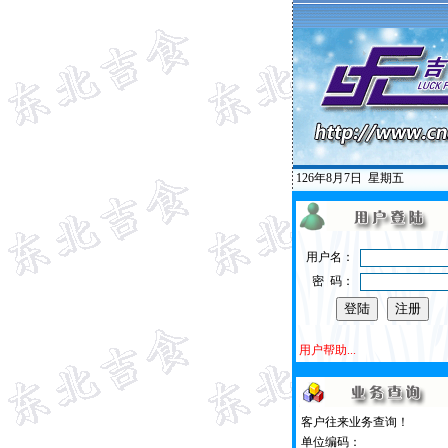
126年8月7日
星期五
用户名：
密 码：
用户帮助...
客户往来业务查询！
单位编码：