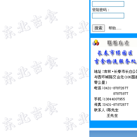
登陆密码：
帮助......