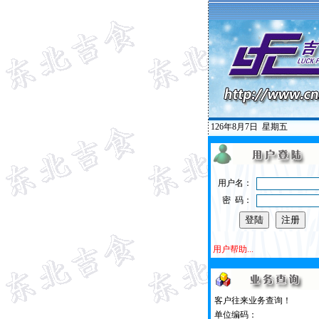
126年8月7日
星期五
用户名：
密 码：
用户帮助...
客户往来业务查询！
单位编码：