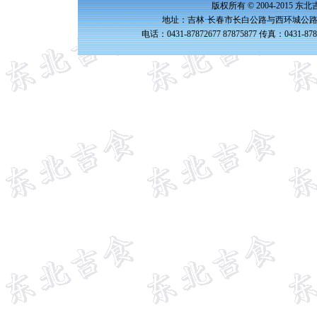
版权所有 © 2004-2015 
地址：吉林·长春市长白公路与西环城公路交
电话：0431-87872677 87875877 传真：0431-87