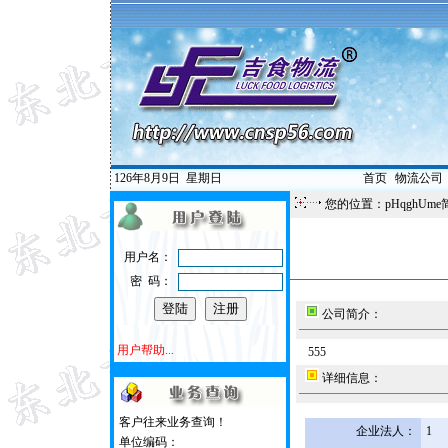
126年8月9日
星期日
首页
|
物流公司
您的位置：pHqghUme
用户名：
密 码：
公司简介：
用户帮助...
555
详细信息：
客户往来业务查询！
企业法人：
1
单位编码：