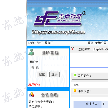
126年8月9日
星期日
首页
|
物流公司
您的位置：pHqghUme
用户名：
密 码：
公司简介：
用户帮助...
555
详细信息：
客户往来业务查询！
企业法人：
1
单位编码：