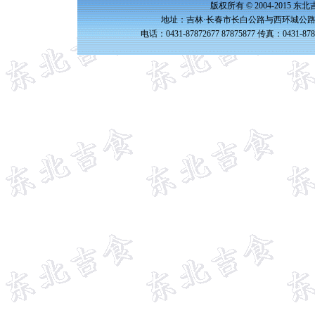
版权所有 © 2004-2015 
地址：吉林·长春市长白公路与西环城公路交
电话：0431-87872677 87875877 传真：0431-87