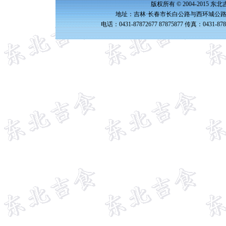
版权所有 © 2004-2015 
地址：吉林·长春市长白公路与西环城公路交
电话：0431-87872677 87875877 传真：0431-87