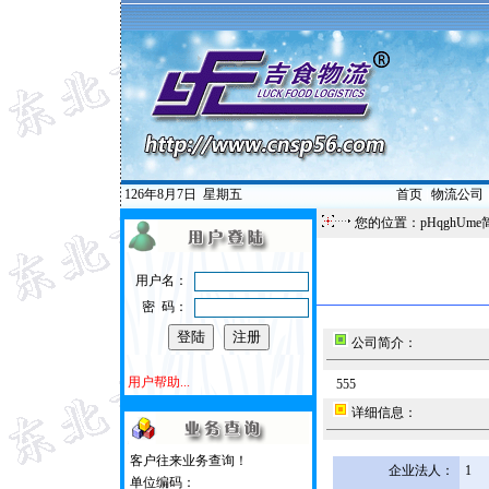
126年8月7日
星期五
首页
|
物流公司
您的位置：pHqghUme
用户名：
密 码：
公司简介：
用户帮助...
555
详细信息：
客户往来业务查询！
企业法人：
1
单位编码：