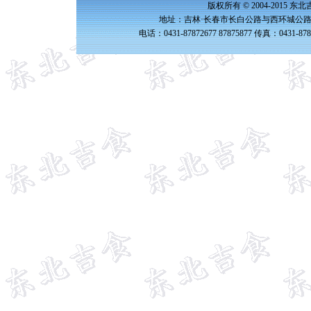
版权所有 © 2004-2015 
地址：吉林·长春市长白公路与西环城公路交
电话：0431-87872677 87875877 传真：0431-87