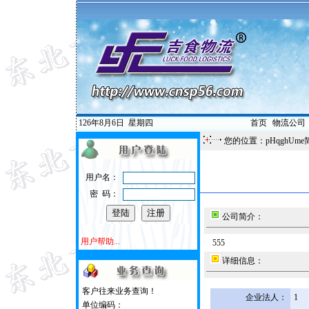
126年8月6日
星期四
首页
|
物流公司
您的位置：pHqghUme
用户名：
密 码：
公司简介：
用户帮助...
555
详细信息：
客户往来业务查询！
企业法人：
1
单位编码：