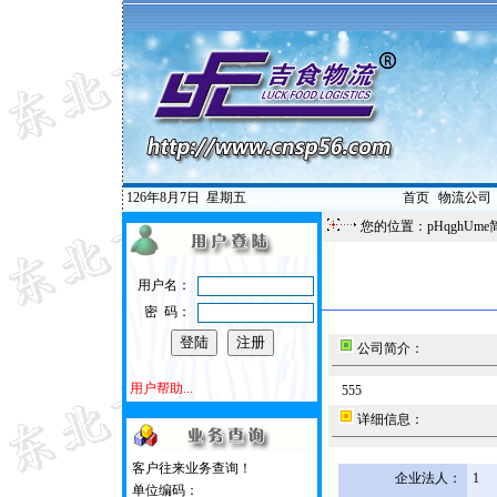
126年8月7日
星期五
首页
|
物流公司
您的位置：pHqghUme
用户名：
密 码：
公司简介：
用户帮助...
555
详细信息：
客户往来业务查询！
企业法人：
1
单位编码：