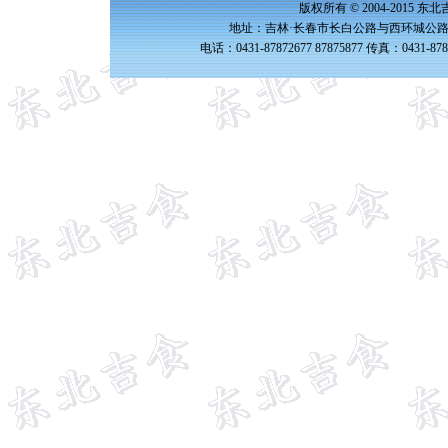
版权所有 © 2004-2015 
地址：吉林·长春市长白公路与西环城公路交
电话：0431-87872677 87875877 传真：0431-87