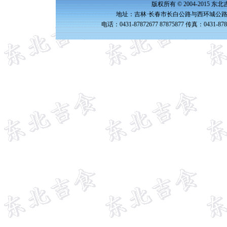
版权所有 © 2004-2015 
地址：吉林·长春市长白公路与西环城公路交
电话：0431-87872677 87875877 传真：0431-87