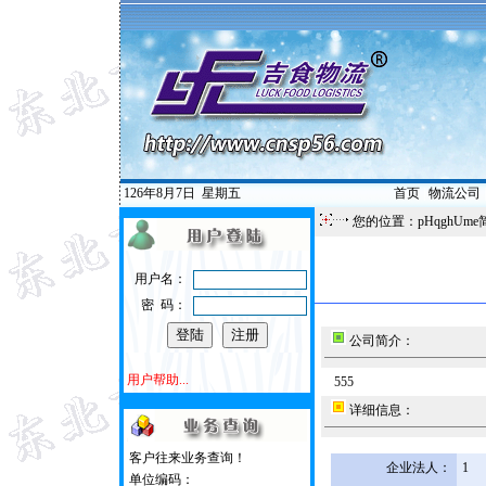
126年8月7日
星期五
首页
|
物流公司
您的位置：pHqghUme
用户名：
密 码：
公司简介：
用户帮助...
555
详细信息：
客户往来业务查询！
企业法人：
1
单位编码：