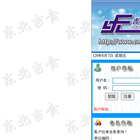
126年8月7日
星期五
用户名：
密 码：
用户帮助...
客户往来业务查询！
单位编码：