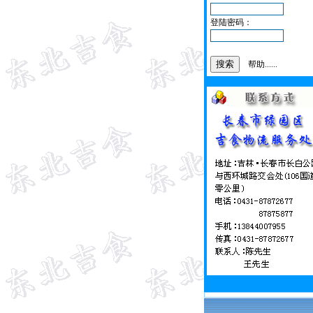
登陆密码：
帮助......